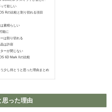
がって欲しい
EOS Rの比較と割り切れる項目
さは素晴らしい
が可能に
リーは割り切れる
液晶は許容
ッターが閉じない
 6D Mark IIの比較
をもう少し待とうと思った理由まとめ
うと思った理由