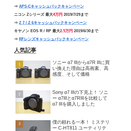
⇒
APS-Cキャッシュバックキャンペーン
ニコン Zシリーズ 最大
4万円
2019/7/29まで
⇒
Z 7 / Z 6キャッシュバックキャンペーン
キヤノン EOS R / RP 最大
2.5万円
2019/6/30まで
⇒
RFレンズキャッシュバックキャンペーン
人気記事
ソニー α7 IIIからα7R IIIに買
い換えた理由は高画素、高
感度、そして価格
Sony α7 IIIの下克上！ ソニ
ー α7IIIとα7RIIIを比較して
α7 IIIを購入しました
僕の頼れる一本！ ミステリ
ー C-HT811 ユーティリテ