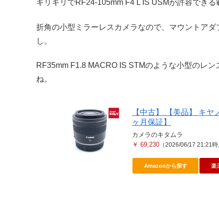
ギリギリでRF24-105mm F4 L IS USMが許容
折角の小型ミラーレスカメラなので、マウントアダ
し。
RF35mm F1.8 MACRO IS STMのような小
ね。
【中古】 【美品】 キヤノン 
ヶ月保証】
カメラのキタムラ
￥ 69,230
（2026/06/17 21:2
Amazonから探す
楽