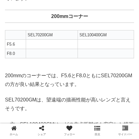
200mmコーナー
SEL70200GM
SEL100400GM
F5.6
F8.0
200mmのコーナーでは、F5.6とF8.0ともにSEL70200GM
の方が良い結果となっています。
SEL70200GMは、望遠端の描画性能が高いレンズと言え
そうです。
一方、SEL100400GMは、どの焦点距離でも安定した描画
性能を有していました。
ホーム
シェア
フォロー
目次
サイドバー