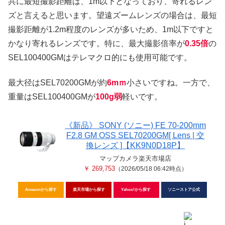
共に最短撮影距離は、1m以下となっており、寄れるレン
ズと言えると思います。望遠ズームレンズの場合は、最短
撮影距離が1.2m程度のレンズが多いため、1m以下ですと
かなり寄れるレンズです。特に、最大撮影倍率が
0.35倍
の
SEL100400GMはテレマクロ的にも使用可能です。
最大径はSEL70200GMが約
6mｍ
小さいですね。一方で、
重量はSEL100400GMが
100g弱
軽いです。
《新品》 SONY (ソニー) FE 70-200mm
F2.8 GM OSS SEL70200GM[ Lens | 交
換レンズ ]【KK9N0D18P】
マップカメラ楽天市場店
￥ 269,753
（2026/05/18 06:42時点）
Amazonから探す
楽天市場から探す
Yahoo!から探す
ソニーストア公式