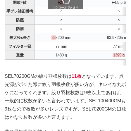
開放F値
F2.8
F4.5-5.6
スクロールできます
手ブレ補正機構
○
○
防塵
○
○
防滴
○
○
最大径x長さ
88
x200 mm
93.9×205 mm
フィルター径
77 mm
77 mm
重量
1480 g
1395 g
SEL70200GMの絞り羽根枚数は
11枚
となっています。点
光源がボケた際に絞り羽根枚数が多い方が、キレイな丸ボ
ケになってくれます。絞り羽根枚数は9枚以上であれば、
一般的に枚数が多いと言われています。SEL100400GMも
9枚なので枚数が多いレンズですが、SEL70200GMの11枚
はかなり枚数が多いと言えます。