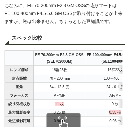
ちなみに、FE 70-200mm F2.8 GM OSSの花形フードは
FE 100-400mm F4.5-5.6 GM OSSに取り付けることが出来
ますが、逆は出来ません。ちょっとした豆知識です。
スペック比較
FE 70-200mm F2.8 GM OSS
FE 100-400mm F4.5-5
(SEL70200GM)
(SEL100400GM
レンズ構成
18群23枚
16群22枚
焦点距離
70～200 mm
100～400 mm
画角
34～12.3 度
24～6.1 度
フォーカス
AF/MF
AF/MF
絞り羽根枚数
11 枚
9 枚
最大撮影倍率
0.25 倍
0.35 倍
最短撮影距離
0.96 m
0.98 m