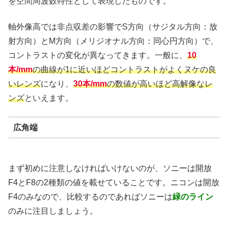
を空間周波数特性として表現したものです。
軸外像高では非点収差の影響でS方向（サジタル方向：放
射方向）とM方向（メリジオナル方向：同心円方向）で、
コントラストの変化が異なってきます。一般に、
10
本/mm
の曲線が1に近いほどコントラストがよくヌケの良
いレンズ
になり、
30本/mm
の数値が高いほど高解像なレ
ンズ
といえます。
広角端
まず初めに注意しなければいけないのが、ソニーは開放
F4とF8の2種類の値を載せていることです。ニコンは開放
F4のみなので、比較するのであればソニーは
緑のライン
のみに注目しましょう。