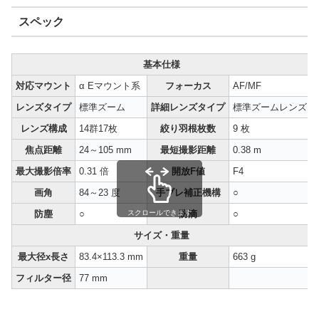
スペック
基本仕様
対応マウント
α Eマウント系
フォーカス
AF/MF
レンズタイプ
標準ズーム
詳細レンズタイプ
標準ズームレンズ
レンズ構成
14群17枚
絞り羽根枚数
9 枚
焦点距離
24～105 mm
最短撮影距離
0.38 m
最大撮影倍率
0.31 倍
開放F値
F4
画角
84～23 度
手ブレ補正機構
○
防塵
○
防滴
○
スクロールできます
サイズ・重量
最大径x長さ
83.4×113.3 mm
重量
663 g
フィルター径
77 mm