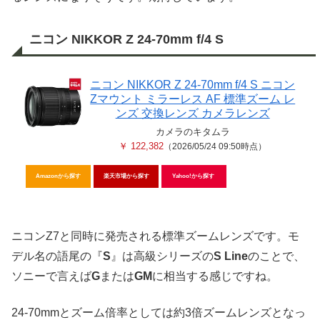
ニコン NIKKOR Z 24-70mm f/4 S
ニコン NIKKOR Z 24-70mm f/4 S ニコン
Zマウント ミラーレス AF 標準ズーム レ
ンズ 交換レンズ カメラレンズ
カメラのキタムラ
￥ 122,382
（2026/05/24 09:50時点）
Amazonから探す
楽天市場から探す
Yahoo!から探す
ニコンZ7と同時に発売される標準ズームレンズです。モ
デル名の語尾の『
S
』は高級シリーズの
S Line
のことで、
ソニーで言えば
G
または
GM
に相当する感じですね。
24-70mmとズーム倍率としては約3倍ズームレンズとなっ