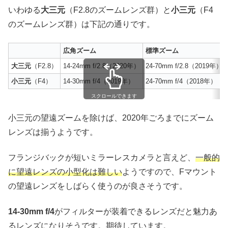
いわゆる
大三元
（F2.8のズームレンズ群）と
小三元
（F4
のズームレンズ群）は下記の通りです。
広角ズーム
標準ズーム
大三元
（F2.8）
14-24mm f/2.8（2020年）
24-70mm f/2.8（2019年）
小三元
（F4）
14-30mm f/4（2019年）
24-70mm f/4（2018年）
スクロールできます
小三元の望遠ズームを除けば、2020年ごろまでにズーム
レンズは揃うようです。
フランジバックが短いミラーレスカメラと言えど、
一般的
に望遠レンズの小型化は難しい
ようですので、Fマウント
の望遠レンズをしばらく使うのが良さそうです。
14-30mm f/4
がフィルターが装着できるレンズだと魅力あ
るレンズになりそうです。期待しています。