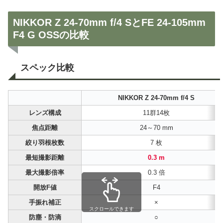
NIKKOR Z 24-70mm f/4 SとFE 24-105mm
F4 G OSSの比較
スペック比較
NIKKOR Z 24-70mm f/4 S
レンズ構成
11群14枚
焦点距離
24～70 mm
絞り羽根枚数
7 枚
最短撮影距離
0.3 m
最大撮影倍率
0.3 倍
開放F値
F4
手振れ補正
×
スクロールできます
防塵・防滴
○