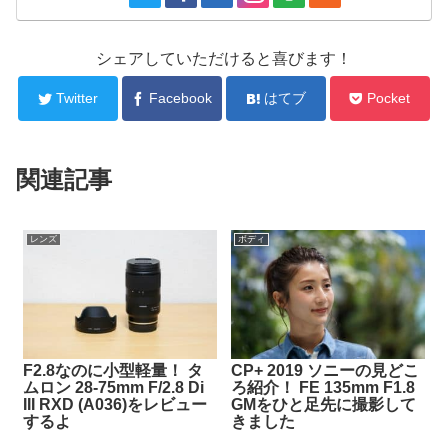
シェアしていただけると喜びます！
Twitter
Facebook
はてブ
Pocket
関連記事
レンズ
ボディ
F2.8なのに小型軽量！ タ
CP+ 2019 ソニーの見どこ
ムロン 28-75mm F/2.8 Di
ろ紹介！ FE 135mm F1.8
III RXD (A036)をレビュー
GMをひと足先に撮影して
するよ
きました