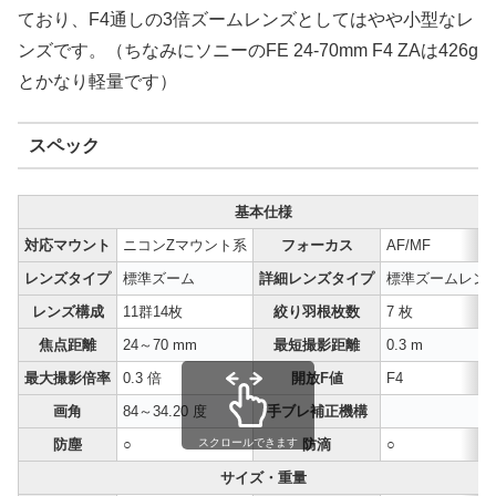
ており、F4通しの3倍ズームレンズとしてはやや小型なレ
ンズです。（ちなみにソニーのFE 24-70mm F4 ZAは426g
とかなり軽量です）
スペック
基本仕様
対応マウント
ニコンZマウント系
フォーカス
AF/MF
レンズタイプ
標準ズーム
詳細レンズタイプ
標準ズームレン
レンズ構成
11群14枚
絞り羽根枚数
7 枚
焦点距離
24～70 mm
最短撮影距離
0.3 m
最大撮影倍率
0.3 倍
開放F値
F4
画角
84～34.20 度
手ブレ補正機構
防塵
○
防滴
○
スクロールできます
サイズ・重量