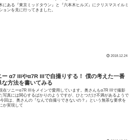
木にある『東京ミッドタウン』と『六本木ヒルズ』にクリスマスイルミ
ションを見に行ってきました。
2018.12.24
ー α7 IIIやα7R IIIで自撮りする！ 僕の考えた一番
単な方法を書いてみる
現在ソニーα7R IIIをメインで愛用しています。奥さんもα7R IIIで撮影
た写真には関心するばかりのようですが、ひとつだけ不満があるようで
 今回は、奥さんの『なんで自撮りできないの？』という無茶な要求を
にか実現して