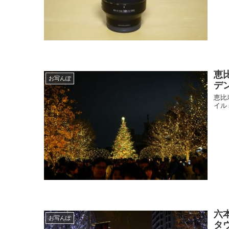
恵
お写んぽ
デ
恵比
イル
六
お写んぽ
タ