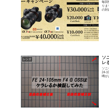
毎回
りま
の対
ソニ
レンズ
レ
ソニ
24-
噂が