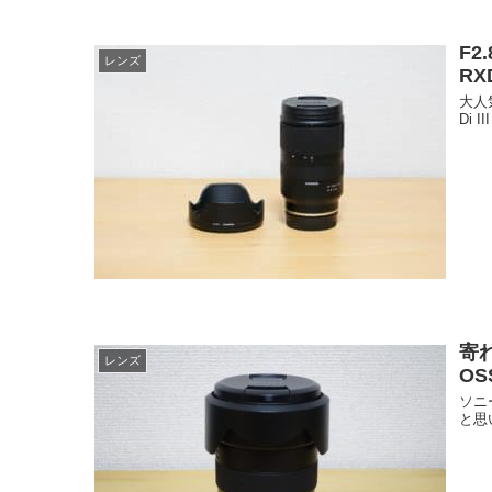
F2
レンズ
RX
大人
Di 
寄れ
レンズ
OS
ソニ
と思