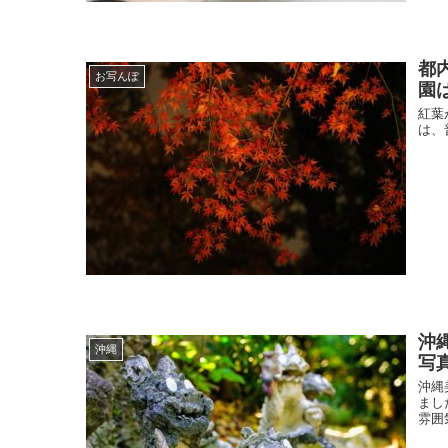
都
お写んぽ
園
紅葉
は、
沖
沖縄
写
沖縄
まし
雰囲