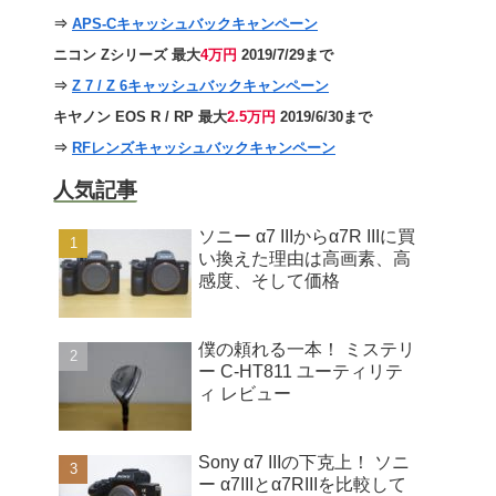
⇒
APS-Cキャッシュバックキャンペーン
ニコン Zシリーズ 最大
4万円
2019/7/29まで
⇒
Z 7 / Z 6キャッシュバックキャンペーン
キヤノン EOS R / RP 最大
2.5万円
2019/6/30まで
⇒
RFレンズキャッシュバックキャンペーン
人気記事
ソニー α7 IIIからα7R IIIに買
い換えた理由は高画素、高
感度、そして価格
僕の頼れる一本！ ミステリ
ー C-HT811 ユーティリテ
ィ レビュー
Sony α7 IIIの下克上！ ソニ
ー α7IIIとα7RIIIを比較して