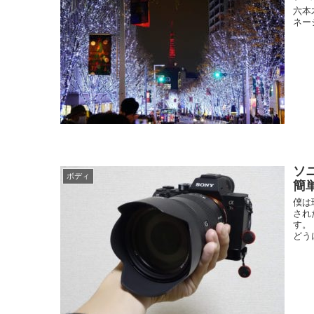
六本
ネー
ソニ
ボディ
簡
僕は
され
す。
どう