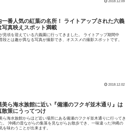
2018.12.09
内一番人気の紅葉の名所！ ライトアップされた六義
は写真映えスポット満載
が見頃を迎えている六義園に行ってきました。 ライトアップ期間中
普段とは趣が異なる写真が撮影でき、オススメの撮影スポットです。
2018.12.02
縄美ら海水族館に近い『備瀬のフクギ並木通り』は
真散策にうってつけ
美ら海水族館からほど近い場所にある備瀬のフクギ並木通りに行ってき
た。 沖縄の昔ながらの集落を見ながらお散歩でき、一味違った沖縄の
気を味わうことが出来ます。