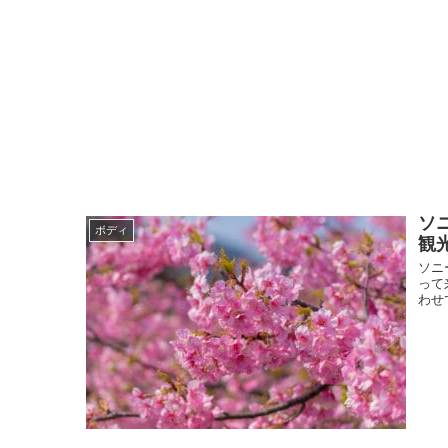
ソ
ボディ
観
ソニ
って
わせ