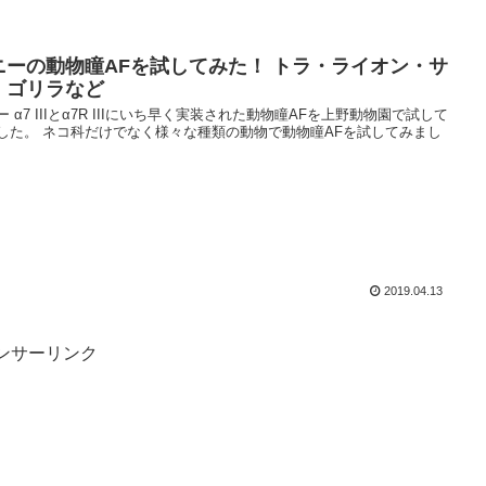
ニーの動物瞳AFを試してみた！ トラ・ライオン・サ
・ゴリラなど
ー α7 IIIとα7R IIIにいち早く実装された動物瞳AFを上野動物園で試して
した。 ネコ科だけでなく様々な種類の動物で動物瞳AFを試してみまし
2019.04.13
ンサーリンク