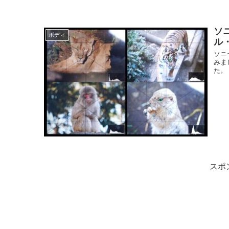
ソ
ボディ
ル
ソニ
みま
た。
スポ