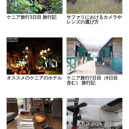
ケニア旅行3日目 旅行記
サファリにおけるカメラや
レンズの選び方
ケニア
ケニア
オススメのケニアのホテル
ケニア旅行7日目（8日目
含む） 旅行記
ケニア
ケニア