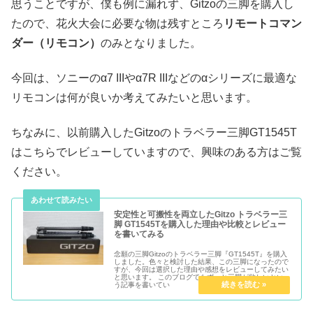
思うことですが、僕も例に漏れず、Gitzoの三脚を購入し
たので、花火大会に必要な物は残すところ
リモートコマン
ダー（リモコン）
のみとなりました。
今回は、ソニーのα7 IIIやα7R IIIなどのαシリーズに最適な
リモコンは何が良いか考えてみたいと思います。
ちなみに、以前購入したGitzoのトラベラー三脚GT1545T
はこちらでレビューしていますので、興味のある方はご覧
ください。
安定性と可搬性を両立したGitzo トラベラー三
脚 GT1545Tを購入した理由や比較とレビュー
を書いてみる
念願の三脚Gitzoのトラベラー三脚『GT1545T』を購入
しました。色々と検討した結果、この三脚になったので
すが、今回は選択した理由や感想をレビューしてみたい
と思います。 このブログでもずっと三脚が欲しいとい
う記事を書いてい