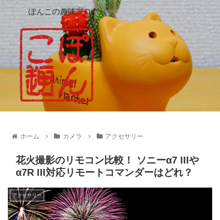
ぽんこの趣味ブログ
ホーム
カメラ
アクセサリー
花火撮影のリモコン比較！ ソニーα7 IIIや
α7R III対応リモートコマンダーはどれ？
アクセサリー