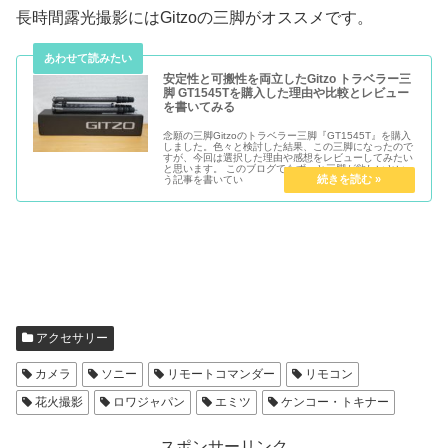
長時間露光撮影にはGitzoの三脚がオススメです。
安定性と可搬性を両立したGitzo トラベラー三
脚 GT1545Tを購入した理由や比較とレビュー
を書いてみる
念願の三脚Gitzoのトラベラー三脚『GT1545T』を購入
しました。色々と検討した結果、この三脚になったので
すが、今回は選択した理由や感想をレビューしてみたい
と思います。 このブログでもずっと三脚が欲しいとい
う記事を書いてい
アクセサリー
カメラ
ソニー
リモートコマンダー
リモコン
花火撮影
ロワジャパン
エミツ
ケンコー・トキナー
スポンサーリンク