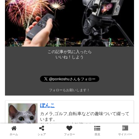
この記事が気に入ったら
いいね！しよう
フォローもお願いします！
ぽんこ
カメラ,ゴルフ,自転車などの趣味ついて綴って
います。
SNSもフォロー大歓迎です！
ホーム
シェア
フォロー
目次
サイドバー