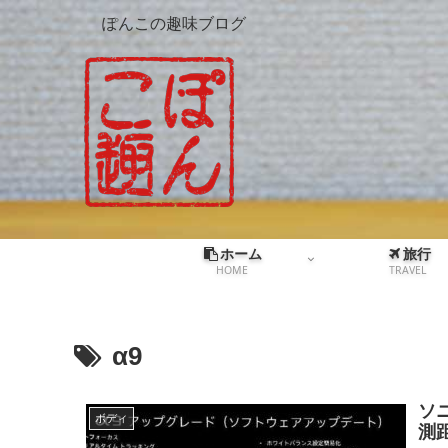
ぽんこの趣味ブログ
ホーム
旅行
HOME
TRAVEL
α9
ソ
ボディ
測