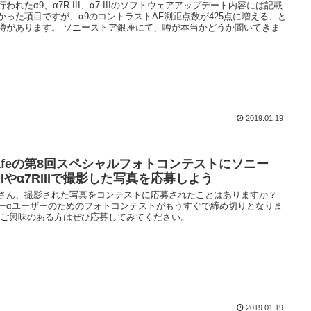
行われたα9、α7R III、α7 IIIのソフトウェアアップデート内容には記載
かった項目ですが、α9のコントラストAF測距点数が425点に増える、と
噂があります。 ソニーストア銀座にて、噂が本当かどうか聞いてきま
。
2019.01.19
cafeの第8回スペシャルフォトコンテストにソニー
IIIやα7RIIIで撮影した写真を応募しよう
さん、撮影された写真をコンテストに応募されたことはありますか？
ーαユーザーのためのフォトコンテストがもうすぐで締め切りとなりま
 ご興味のある方はぜひ応募してみてください。
2019.01.19