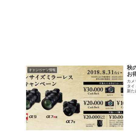
秋の
キャンペーン情報
お
カメ
タイ
新た