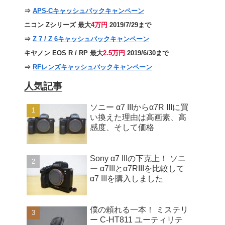
⇒
APS-Cキャッシュバックキャンペーン
ニコン Zシリーズ 最大
4万円
2019/7/29まで
⇒
Z 7 / Z 6キャッシュバックキャンペーン
キヤノン EOS R / RP 最大
2.5万円
2019/6/30まで
⇒
RFレンズキャッシュバックキャンペーン
人気記事
ソニー α7 IIIからα7R IIIに買
い換えた理由は高画素、高
感度、そして価格
Sony α7 IIIの下克上！ ソニ
ー α7IIIとα7RIIIを比較して
α7 IIIを購入しました
僕の頼れる一本！ ミステリ
ー C-HT811 ユーティリテ