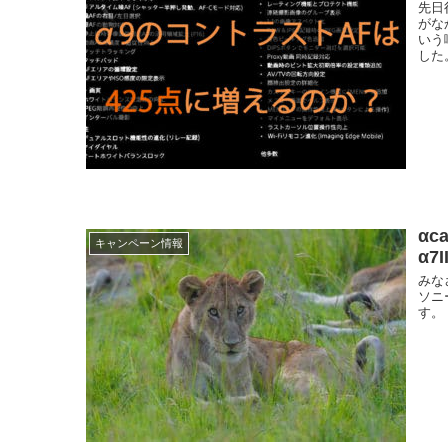
先日
がな
いう
した
α
キャンペーン情報
α7
みな
ソニ
す。