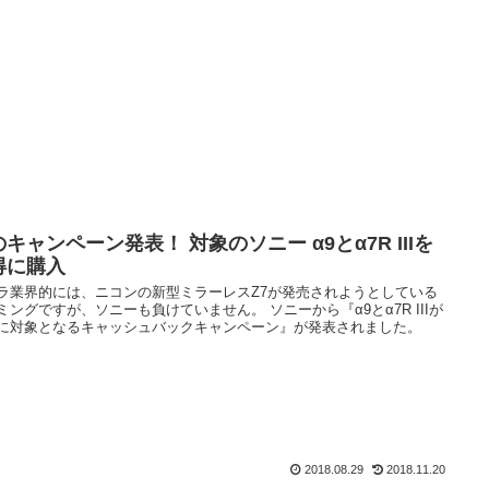
キャンペーン発表！ 対象のソニー α9とα7R IIIを
得に購入
ラ業界的には、ニコンの新型ミラーレスZ7が発売されようとしている
ミングですが、ソニーも負けていません。 ソニーから『α9とα7R IIIが
に対象となるキャッシュバックキャンペーン』が発表されました。
2018.08.29
2018.11.20