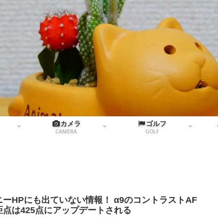
カメラ
ゴルフ
CAMERA
GOLF
ニーHPにも出ていない情報！ α9のコントラストAF
距点は425点にアップデートされる