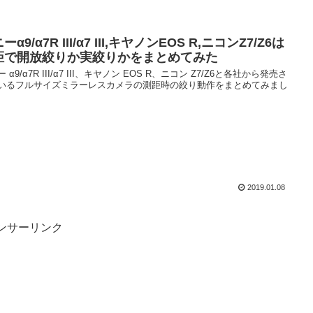
ーα9/α7R III/α7 III,キヤノンEOS R,ニコンZ7/Z6は
距で開放絞りか実絞りかをまとめてみた
 α9/α7R III/α7 III、キヤノン EOS R、ニコン Z7/Z6と各社から発売さ
いるフルサイズミラーレスカメラの測距時の絞り動作をまとめてみまし
2019.01.08
ンサーリンク