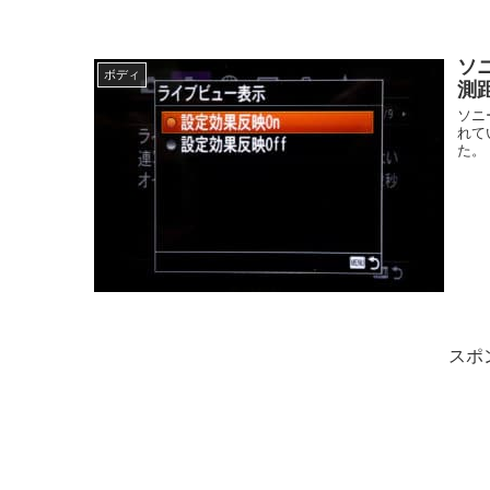
ソニ
ボディ
測
ソニー
れて
た。
スポ