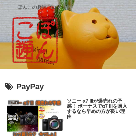
ぽんこの趣味ブログ
PayPay
ソニー α7 IIIが爆売れの予
ボディ
感！ ボーナスでα7 IIIを購入
するなら早めの方が良い理
由