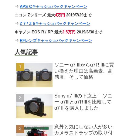
⇒
APS-Cキャッシュバックキャンペーン
ニコン Zシリーズ 最大
4万円
2019/7/29まで
⇒
Z 7 / Z 6キャッシュバックキャンペーン
キヤノン EOS R / RP 最大
2.5万円
2019/6/30まで
⇒
RFレンズキャッシュバックキャンペーン
人気記事
ソニー α7 IIIからα7R IIIに買
い換えた理由は高画素、高
感度、そして価格
Sony α7 IIIの下克上！ ソニ
ー α7IIIとα7RIIIを比較して
α7 IIIを購入しました
意外と気にしない人が多い
カメラストラップの取り付