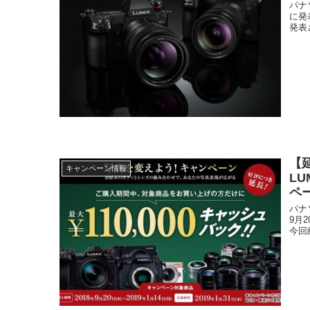
パナ
に発
発表
【
キャンペーン情報
L
ペ
パナ
9月
今回