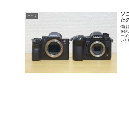
ソニ
ボディ
た
僕は
を購
ーズ
いと