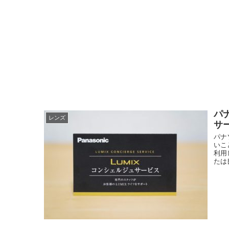
パ
レンズ
サー
パナ
いこ
利用
たは