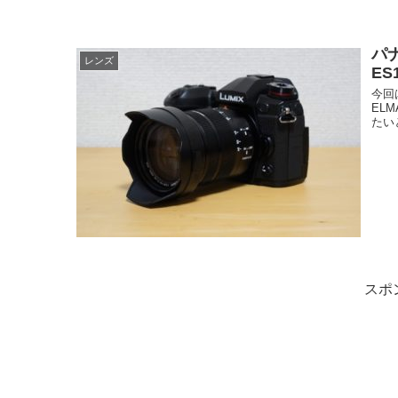
パナ
レンズ
E
今回
ELM
たい
スポ