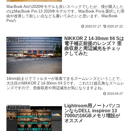
MacBook Airの2020年モデルも良いスペックでしたが、僕が購入した
のはMacBook Pro 13 2020年モデルです。MacBook Proを選択した理
由や改善して欲しい点なども書いてみたいと思います。MacBook
Proの
2020.07.17
2020.07.22
NIKKOR Z 14-30mm f/4 Sは
レンズ
電子補正前提のレンズ？ 歪
曲収差と周辺減光をチェッ
クしてみた
14mm始まりでフィルターが装着できるズームレンズということで、
大注目のNIKKOR Z 14-30mm f/4 Sです。 これだけ超広角なズームレ
ンズですので、歪曲収差や周辺減光が気になりますよね。
2019.04.27
Lightroom用ノートパソコ
ノートパソコン
ンならDELL inspiron 13
7000の16GBメモリ増設が
オススメ