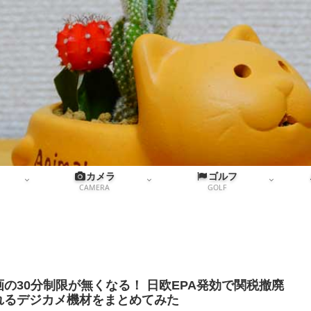
カメラ
ゴルフ
CAMERA
GOLF
画の30分制限が無くなる！ 日欧EPA発効で関税撤廃
れるデジカメ機材をまとめてみた