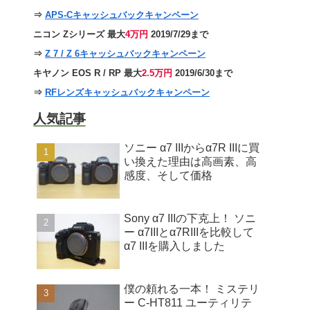
⇒
APS-Cキャッシュバックキャンペーン
ニコン Zシリーズ 最大
4万円
2019/7/29まで
⇒
Z 7 / Z 6キャッシュバックキャンペーン
キヤノン EOS R / RP 最大
2.5万円
2019/6/30まで
⇒
RFレンズキャッシュバックキャンペーン
人気記事
ソニー α7 IIIからα7R IIIに買
い換えた理由は高画素、高
感度、そして価格
Sony α7 IIIの下克上！ ソニ
ー α7IIIとα7RIIIを比較して
α7 IIIを購入しました
僕の頼れる一本！ ミステリ
ー C-HT811 ユーティリテ