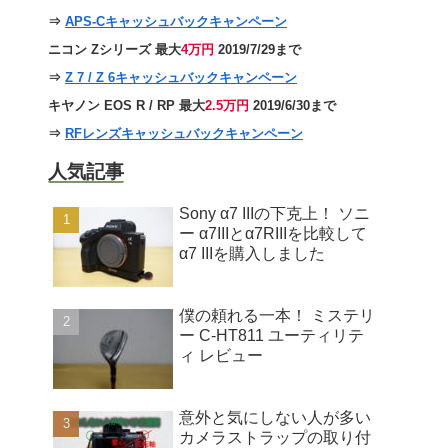
⇒
APS-Cキャッシュバックキャンペーン
ニコン Zシリーズ 最大
4万円
2019/7/29まで
⇒
Z 7 / Z 6キャッシュバックキャンペーン
キヤノン EOS R / RP 最大
2.5万円
2019/6/30まで
⇒
RFレンズキャッシュバックキャンペーン
人気記事
Sony α7 IIIの下克上！ ソニ
ー α7IIIとα7RIIIを比較して
α7 IIIを購入しました
僕の頼れる一本！ ミステリ
ー C-HT811 ユーティリテ
ィ レビュー
意外と気にしない人が多い
カメラストラップの取り付