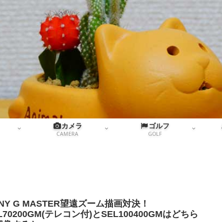
カメラ
ゴルフ
CAMERA
GOLF
NY G MASTER望遠ズーム描画対決！
L70200GM(テレコン付)とSEL100400GMはどちら