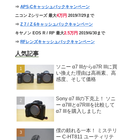
⇒
APS-Cキャッシュバックキャンペーン
ニコン Zシリーズ 最大
4万円
2019/7/29まで
⇒
Z 7 / Z 6キャッシュバックキャンペーン
キヤノン EOS R / RP 最大
2.5万円
2019/6/30まで
⇒
RFレンズキャッシュバックキャンペーン
人気記事
ソニー α7 IIIからα7R IIIに買
い換えた理由は高画素、高
感度、そして価格
Sony α7 IIIの下克上！ ソニ
ー α7IIIとα7RIIIを比較して
α7 IIIを購入しました
僕の頼れる一本！ ミステリ
ー C-HT811 ユーティリテ