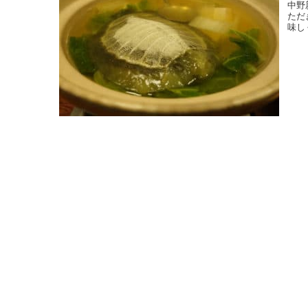
中野
ただ
味し