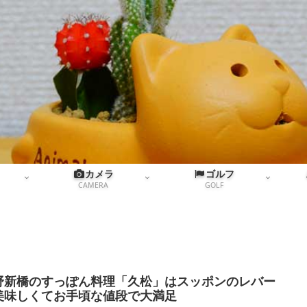
カメラ
ゴルフ
CAMERA
GOLF
野新橋のすっぽん料理「久松」はスッポンのレバー
美味しくてお手頃な値段で大満足