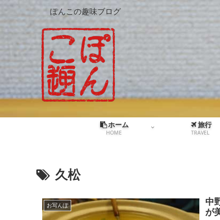
ぽんこの趣味ブログ
ホーム
旅行
HOME
TRAVEL
久松
中
お写んぽ
が